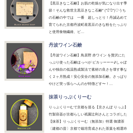
【黒豆きなこ石鹸】お肌の乾燥が気になり出す季
節！そんな救世主黒豆きなこ石鹸* (*ฅ́˘ฅ̀*)♡うち
の石鹸の中では 一番 超しっとり！丹誠込めて
育てられた京都丹波町産黒豆のきな粉をたっぷり
と使用食物繊維、ビ…
丹波ワイン石鹸
【丹波ワイン石鹸】鳥居野 赤ワイン を贅沢にた
っぷり使った石鹸ほっぺが ピカッーーー♪しゃぼ
んや独自の低温熟成製法で素材の良さを壊す事な
く２ヶ月熟成！安心安全の無添加石鹸。さっぱり
やけど突っ張らへんのが特徴どす〜！…
抹茶りっぷくりーむ
りっぷくりーむで京都を巡る【京さんぽ りっぷ】
竹製容器が京都らしい祇園辻利さんとコラボした
【抹茶】りっぷくりーむ（無添加）特選 御濃茶
〔建都の昔〕京都で栽培育成された茶葉を精選吟