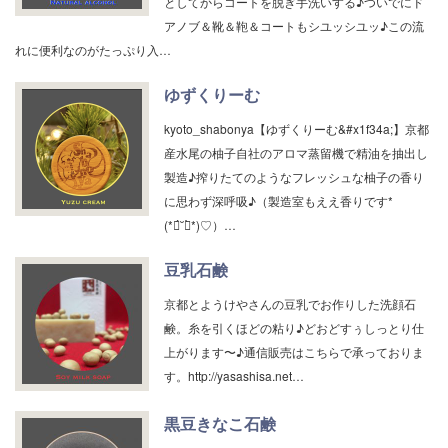
としてからコートを脱ぎ手洗いする♪ついでにド
アノブ＆靴＆鞄＆コートもシユッシユッ♪この流
れに便利なのがたっぷり入…
ゆずくりーむ
kyoto_shabonya【ゆずくりーむ&#x1f34a;】京都
産水尾の柚子自社のアロマ蒸留機で精油を抽出し
製造♪搾りたてのようなフレッシュな柚子の香り
に思わず深呼吸♪（製造室もええ香りです*
(*ฅ́˘ฅ̀*)♡）…
豆乳石鹸
京都とようけやさんの豆乳でお作りした洗顔石
鹸。糸を引くほどの粘り♪どおどすぅしっとり仕
上がります〜♪通信販売はこちらで承っておりま
す。http://yasashisa.net…
黒豆きなこ石鹸