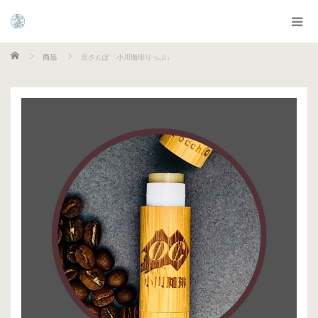
ホーム
商品
京さんぽ「小川珈琲りっぷ」