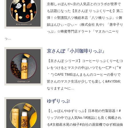
京都しゃぼんや×京の人気店とのコラボが世界で
も話題になった【京さんぽ りっぷくりーむ】第二
弾！☆聖護院八ツ橋総本店「八ツ橋りっぷ」☆舞
妓はんひぃ～ひぃ～（株式会社 丸や）「唐辛子り
っぷ」☆蜂蜜専門店ドラート「マヌカハニーり
っ…
京さんぽ「小川珈琲りっぷ」
【京さんぽ シリーズ】コーヒーりっぷくりーむコ
レをつけるとマスクの中はいつでも~~匸Pヽ(´ﾟ∀
｀ *) CAFE ТΙМEほんまもんのコーヒーの香りで
皆さんのマスク生活が少しでも楽しく&#x1f3b6;
なりますよ〜に…
ゆずりっぷ
【しゃぼんやゆずりっぷ】日本初の竹製容器！#
リップの中では人気No.1#雑誌にも良く掲載され
る#京都産水尾の柚子#自社の蒸留機でゆず精油抽