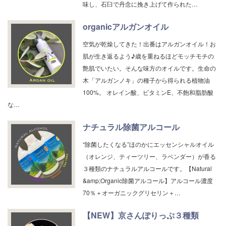
味し、石臼で丹念に挽き上げて作られた…
organicアルガンオイル
空気が乾燥してきた！出番はアルガンオイル！お
肌が生き返るよう♪歳を重ねるほどモッチモチの
艶肌でいたい。そんな味方のオイルです。生命の
木「アルガンノキ」の種子から得られる植物油
100%。 オレイン酸、ビタミンE、不飽和脂肪酸
な…
ナチュラル除菌アルコール
“除菌したくなる”ほのかにエッセンシャルオイル
（オレンジ、ティーツリー、ラベンダー）が香る
３種類のナチュラルアルコールです。【Natural
&amp;Organic除菌アルコール】アルコール濃度
70％＋オーガニックグリセリン＋…
【NEW】京さんぽりっぷ３種類