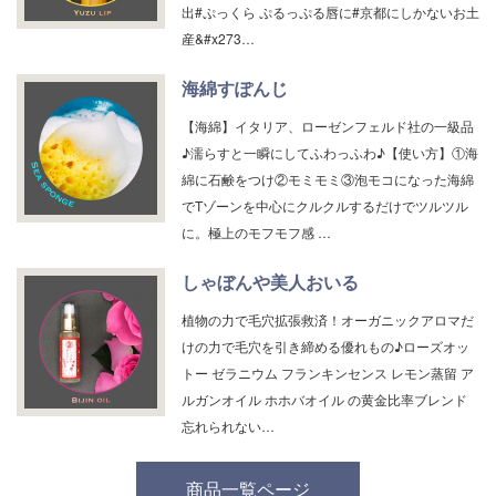
出#ぷっくら ぷるっぷる唇に#京都にしかないお土
産&#x273…
海綿すぽんじ
【海綿】イタリア、ローゼンフェルド社の一級品
♪濡らすと一瞬にしてふわっふわ♪【使い方】①海
綿に石鹸をつけ②モミモミ③泡モコになった海綿
でTゾーンを中心にクルクルするだけでツルツル
に。極上のモフモフ感 …
しゃぼんや美人おいる
植物の力で毛穴拡張救済！オーガニックアロマだ
けの力で毛穴を引き締める優れもの♪ローズオッ
トー ゼラニウム フランキンセンス レモン蒸留 ア
ルガンオイル ホホバオイル の黄金比率ブレンド
忘れられない…
商品一覧ページ