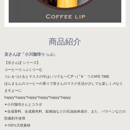
商品紹介
京さんぽ「小川珈琲りっぷ」
【京さんぽ シリーズ】
コーヒーりっぷくりーむ
コレをつけるとマスクの中はいつでも~~匸Pヽ(´ﾟ∀｀ *) CAFE ТΙМE
ほんまもんのコーヒーの香りで皆さんのマスク生活が少しでも楽しく🎶なり
ますよ〜に
happy*happy*happy*happy*happy*happy
✴︎小川珈琲さんとコラボ
✴︎合成香料、合成着色料、鉱物油などの石油由来成分、また、パラベンなどの
防腐剤不使用
✴︎100%天然素材