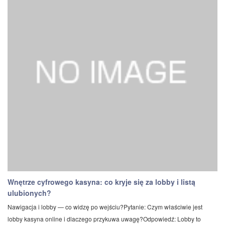
Wnętrze cyfrowego kasyna: co kryje się za lobby i listą
ulubionych?
Nawigacja i lobby — co widzę po wejściu?Pytanie: Czym właściwie jest
lobby kasyna online i dlaczego przykuwa uwagę?Odpowiedź: Lobby to