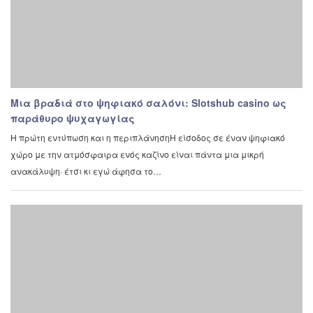
Μια βραδιά στο ψηφιακό σαλόνι: Slotshub casino ως
παράθυρο ψυχαγωγίας
Η πρώτη εντύπωση και η περιπλάνησηΗ είσοδος σε έναν ψηφιακό
χώρο με την ατμόσφαιρα ενός καζίνο είναι πάντα μια μικρή
ανακάλυψη· έτσι κι εγώ άφησα το…