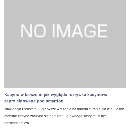
Kasyno w kieszeni: jak wygląda rozrywka kasynowa
zaprojektowana pod smartfon
Nawigacja i prostota — pierwsze wrażenie na małym ekranieDla wielu osób
mobilne kasyno zaczyna się od ekranu głównego, który musi być
natychmiast zro…