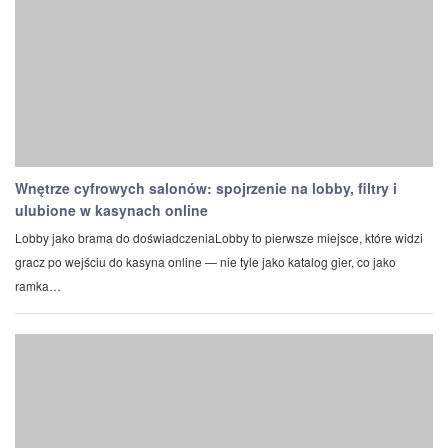
Wnętrze cyfrowych salonów: spojrzenie na lobby, filtry i
ulubione w kasynach online
Lobby jako brama do doświadczeniaLobby to pierwsze miejsce, które widzi
gracz po wejściu do kasyna online — nie tyle jako katalog gier, co jako
ramka…